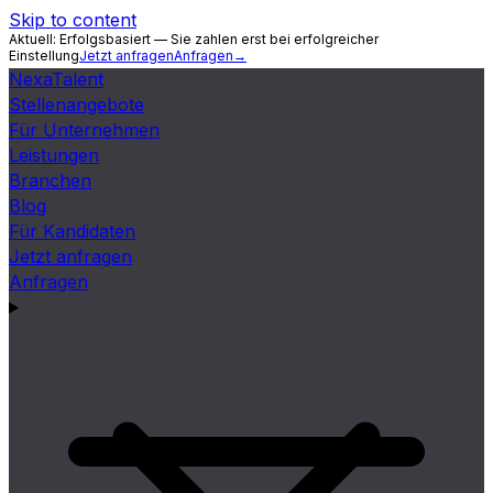
Skip to content
Aktuell:
Erfolgsbasiert — Sie zahlen erst bei erfolgreicher
Einstellung
Jetzt anfragen
Anfragen
→
Nexa
Talent
Stellenangebote
Für Unternehmen
Leistungen
Branchen
Blog
Für Kandidaten
Jetzt anfragen
Anfragen