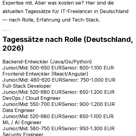
Expertise mit. Aber was kosten sie? Hier sind die
aktuellen Tagessätze für IT-Freelancer in Deutschland
— nach Rolle, Erfahrung und Tech-Stack.
Tagessätze nach Rolle (Deutschland,
2026)
Backend-Entwickler (Java/Go/Python)
Junior/Mid:
500-650
EUR
Senior:
800-1.100
EUR
Frontend-Entwickler (React/Angular)
Junior/Mid:
480-620
EUR
Senior:
750-1.000
EUR
Full-Stack Developer
Junior/Mid:
520-680
EUR
Senior:
850-1.200
EUR
DevOps / Cloud Engineer
Junior/Mid:
550-700
EUR
Senior:
900-1.200
EUR
Data Engineer
Junior/Mid:
520-680
EUR
Senior:
850-1.100
EUR
ML / AI Engineer
Junior/Mid:
580-750
EUR
Senior:
950-1.300
EUR
Security Engineer